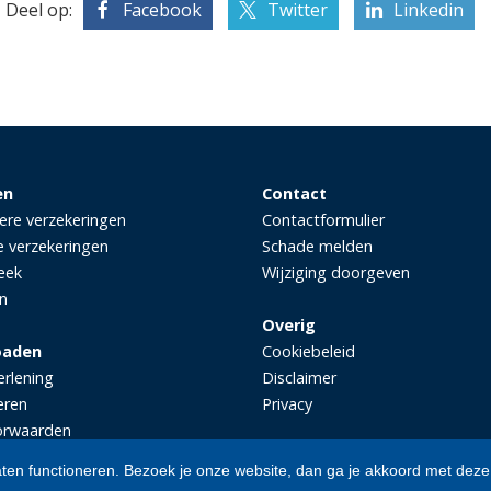
Deel op:
Facebook
Twitter
Linkedin
en
Contact
iere verzekeringen
Contactformulier
e verzekeringen
Schade melden
eek
Wijziging doorgeven
n
Overig
oaden
Cookiebeleid
erlening
Disclaimer
eren
Privacy
orwaarden
aten functioneren. Bezoek je onze website, dan ga je akkoord met deze