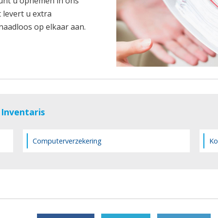
unt u opnemen in ons
 levert u extra
 naadloos op elkaar aan.
 Inventaris
Computerverzekering
Ko