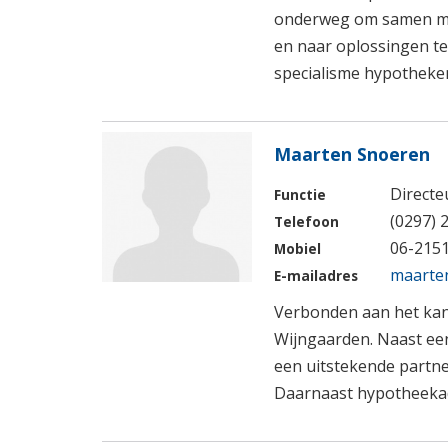
onderweg om samen met 
en naar oplossingen te
specialisme hypotheke
Maarten Snoeren
Directe
Functie
(0297) 
Telefoon
06-215
Mobiel
maarte
E-mailadres
Verbonden aan het kan
Wijngaarden. Naast ee
een uitstekende partn
Daarnaast hypotheekad