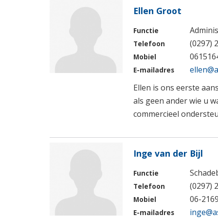
Ellen Groot
Adminis
Functie
(0297) 
Telefoon
061516
Mobiel
ellen@a
E-mailadres
Ellen is ons eerste aan
als geen ander wie u w
commercieel onderste
Inge van der Bijl
Schade
Functie
(0297) 
Telefoon
06-216
Mobiel
inge@a
E-mailadres