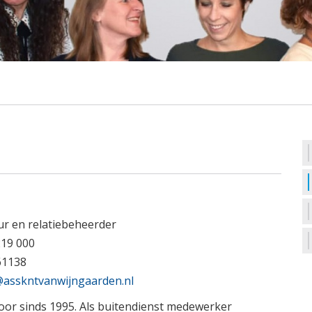
ur en relatiebeheerder
219 000
61138
@asskntvanwijngaarden.nl
or sinds 1995. Als buitendienst medewerker