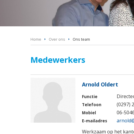
Home
Over ons
Ons team
Medewerkers
Arnold Oldert
Directe
Functie
(0297) 
Telefoon
06-504
Mobiel
arnold
E-mailadres
Werkzaam op het kanto