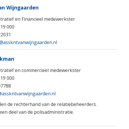
an Wijngaarden
tratief en Financieel medewerkster
219 000
22031
@asskntvanwijngaarden.nl
lkman
tratief en commercieel medewerkster
219 000
07788
@asskntvanwijngaarden.nl
len de rechterhand van de relatiebeheerders.
een deel van de polisadministratie.