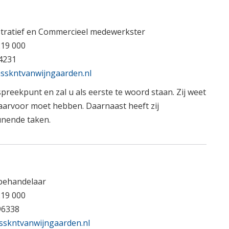
tratief en Commercieel medewerkster
219 000
4231
sskntvanwijngaarden.nl
spreekpunt en zal u als eerste te woord staan. Zij weet
aarvoor moet hebben. Daarnaast heeft zij
unende taken.
behandelaar
219 000
96338
sskntvanwijngaarden.nl