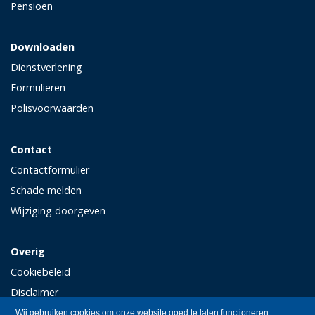
Pensioen
Downloaden
Dienstverlening
Formulieren
Polisvoorwaarden
Contact
Contactformulier
Schade melden
Wijziging doorgeven
Overig
Cookiebeleid
Disclaimer
Privacy
Wij gebruiken cookies om onze website goed te laten functioneren.