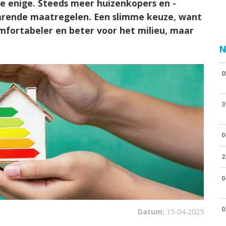
e enige. Steeds meer huizenkopers en -
arende maatregelen. Een slimme keuze, want
comfortabeler en beter voor het milieu, maar
N
0
3
0
2
0
0
Datum:
15-04-2025