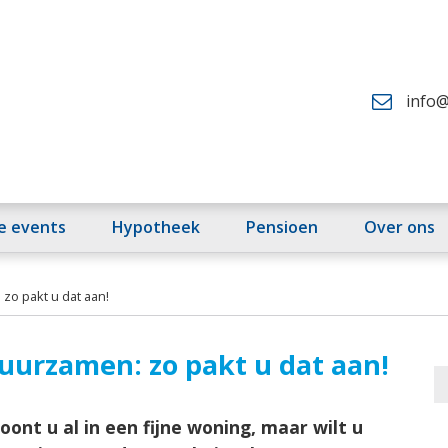
info@
fe events
Hypotheek
Pensioen
Over ons
zo pakt u dat aan!
urzamen: zo pakt u dat aan!
ont u al in een fijne woning, maar wilt u