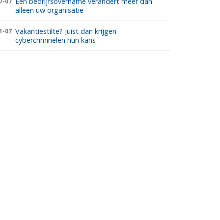
Een bedrijfsovername verandert meer dan
7-07
alleen uw organisatie
Vakantiestilte? Juist dan krijgen
1-07
cybercriminelen hun kans