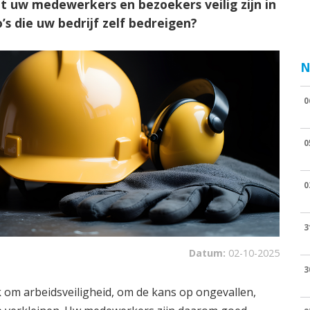
t uw medewerkers en bezoekers veilig zijn in
o’s die uw bedrijf zelf bedreigen?
N
0
0
0
3
Datum:
02-10-2025
3
ak om arbeidsveiligheid, om de kans op ongevallen,