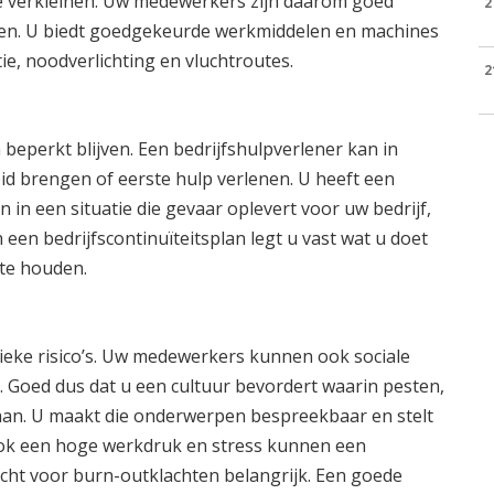
te verkleinen. Uw medewerkers zijn daarom goed
2
rken. U biedt goedgekeurde werkmiddelen en machines
ie, noodverlichting en vluchtroutes.
2
beperkt blijven. Een bedrijfshulpverlener kan in
eid brengen of eerste hulp verlenen. U heeft een
in een situatie die gevaar oplevert voor uw bedrijf,
 een bedrijfscontinuïteitsplan legt u vast wat u doet
 te houden.
sieke risico’s. Uw medewerkers kunnen ook sociale
. Goed dus dat u een cultuur bevordert waarin pesten,
aan. U maakt die onderwerpen bespreekbaar en stelt
ok een hoge werkdruk en stress kunnen een
cht voor burn-outklachten belangrijk. Een goede