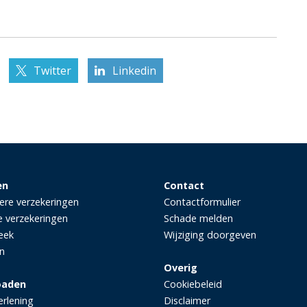
Twitter
Linkedin
en
Contact
iere verzekeringen
Contactformulier
e verzekeringen
Schade melden
eek
Wijziging doorgeven
n
Overig
oaden
Cookiebeleid
erlening
Disclaimer